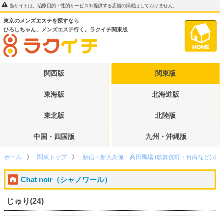
当サイトは、治療目的・性的サービスを提供する店舗の掲載はしておりません。
東京のメンズエステを探すなら
ひろしちゃん、メンズエステ行く。ラクイチ関東版
関西版
関東版
東海版
北海道版
東北版
北陸版
中国・四国版
九州・沖縄版
ホーム
関東トップ
新宿・新大久保・高田馬場 (歌舞伎町・目白など) 
Chat noir（シャノワール）
じゅり(24)