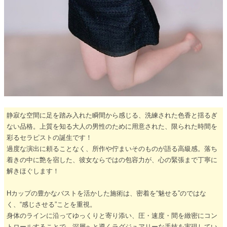
静寂な空間に足を踏み入れた瞬間から感じる、洗練された色香と揺るぎ
ない品格。上質を知る大人の男性のために用意された、限られた時間を
彩るセラピストの誕生です！
過度な演出に頼ることなく、所作や佇まいそのものが語る高級感。落ち
着きの中に艶を宿した、彼女ならではの包容力が、心の緊張まで丁寧に
解きほぐします！
Hカップの豊かなバストを活かした施術は、密着を“魅せる”のではな
く、“感じさせる”ことを重視。
身体のラインに沿ってゆっくりと寄り添い、圧・速度・間を緻密にコン
トロールすることで、深層へと導くラグジュアリーな手技を実現してい