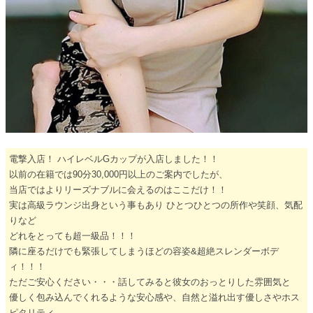
電撃入店！ ハイレベルGカップが入店しました！！
以前の在籍では90分30,000円以上のご案内でしたが、
当店ではよりリーズナブルに会えるのはここだけ！！
実は高級ラウンジ出身という事もあり ひとつひとつの所作や笑顔、気配
りなど
どれをとっても超一級品！！！
隣に座るだけでも緊張してしまうほどの容姿&超絶スレンダーボデ
ィ！！！
ただご安心ください・・・話してみると彼女のおっとりした雰囲気と
優しく包み込んでくれるような安心感や、自然と溢れ出す優しさやホス
ピタリティ