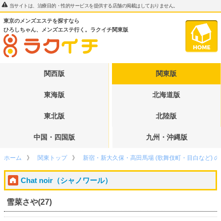
当サイトは、治療目的・性的サービスを提供する店舗の掲載はしておりません。
東京のメンズエステを探すなら
ひろしちゃん、メンズエステ行く。ラクイチ関東版
関西版
関東版
東海版
北海道版
東北版
北陸版
中国・四国版
九州・沖縄版
ホーム
関東トップ
新宿・新大久保・高田馬場 (歌舞伎町・目白など) 
Chat noir（シャノワール）
雪菜さや(27)