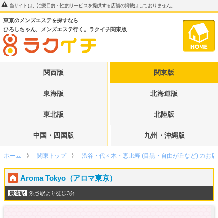
当サイトは、治療目的・性的サービスを提供する店舗の掲載はしておりません。
東京のメンズエステを探すなら
ひろしちゃん、メンズエステ行く。ラクイチ関東版
関西版
関東版
東海版
北海道版
東北版
北陸版
中国・四国版
九州・沖縄版
ホーム
関東トップ
渋谷・代々木・恵比寿 (目黒・自由が丘など) のお
Aroma Tokyo（アロマ東京）
最寄駅
渋谷駅より徒歩3分