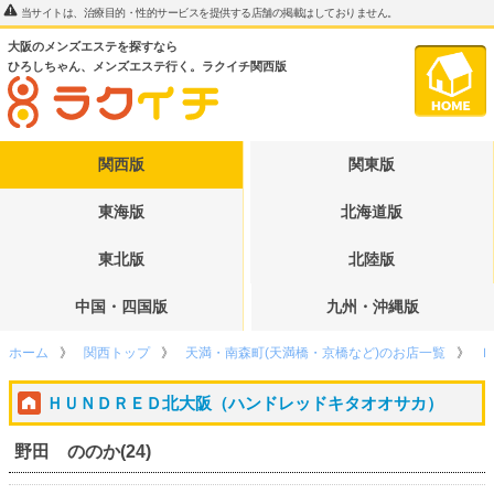
当サイトは、治療目的・性的サービスを提供する店舗の掲載はしておりません。
大阪のメンズエステを探すなら
ひろしちゃん、メンズエステ行く。ラクイチ関西版
関西版
関東版
東海版
北海道版
東北版
北陸版
中国・四国版
九州・沖縄版
ホーム
関西トップ
天満・南森町(天満橋・京橋など)のお店一覧
Ｈ
ＨＵＮＤＲＥＤ北大阪（ハンドレッドキタオオサカ）
野田 ののか(24)