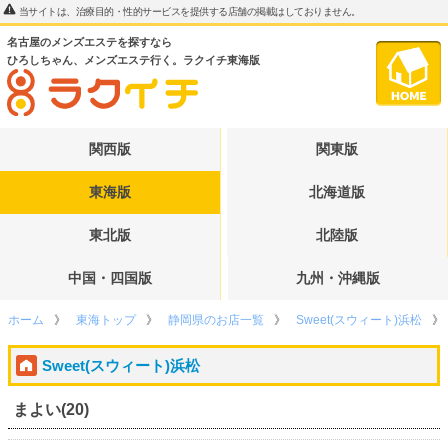
当サイトは、治療目的・性的サービスを提供する店舗の掲載はしておりません。
名古屋のメンズエステを探すなら
ひろしちゃん、メンズエステ行く。ラクイチ東海版
関西版
関東版
東海版
北海道版
東北版
北陸版
中国・四国版
九州・沖縄版
ホーム
東海トップ
静岡県のお店一覧
Sweet(スウィート)浜松
Sweet(スウィート)浜松
まよい(20)