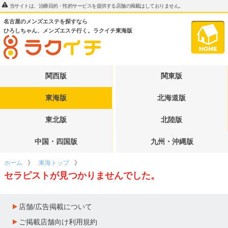
当サイトは、治療目的・性的サービスを提供する店舗の掲載はしておりません。
名古屋のメンズエステを探すなら
ひろしちゃん、メンズエステ行く。ラクイチ東海版
関西版
関東版
東海版
北海道版
東北版
北陸版
中国・四国版
九州・沖縄版
ホーム
東海トップ
セラピストが見つかりませんでした。
店舗/広告掲載について
ご掲載店舗向け利用規約