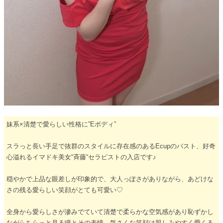
妹系×清楚で愛らしい性格に”Eボディ”
スラっと長い手足で抜群のスタイルに存在感のあるEcupのバスト、好奇
心溢れるイマドキ美女“斉藤“セラピストの入店です♪
穏やかで上品な眼差しが印象的で、大人っぽさがありながら、あどけな
さの残る愛らしい笑顔がとても可愛い♡
全身から愛らしさが滲みでていて清楚で柔らかな空気感があり恥ずかし
ながらちらっと見る瞳とその表情、気さくな笑顔は親しみやすく愛くる