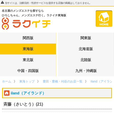
当サイトは、治療目的・性的サービスを提供する店舗の掲載はしておりません。
名古屋のメンズエステを探すなら
ひろしちゃん、メンズエステ行く。ラクイチ東海版
関西版
関東版
東海版
北海道版
東北版
北陸版
中国・四国版
九州・沖縄版
ホーム
東海トップ
豊田・豊橋・刈谷のお店一覧
iland（アイラ
iland（アイランド）
斉藤（さいとう）(21)