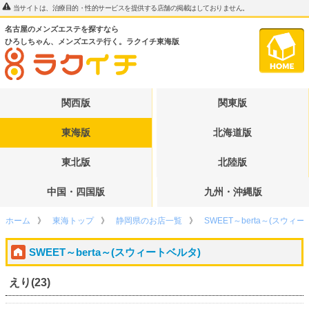
当サイトは、治療目的・性的サービスを提供する店舗の掲載はしておりません。
名古屋のメンズエステを探すなら
ひろしちゃん、メンズエステ行く。ラクイチ東海版
関西版
関東版
東海版
北海道版
東北版
北陸版
中国・四国版
九州・沖縄版
ホーム
東海トップ
静岡県のお店一覧
SWEET～berta～(スウィ
SWEET～berta～(スウィートベルタ)
えり(23)