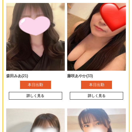
新人デビュー割!!
新人デビュー日より2日間限定で、90分コース、指名料・鼠蹊部集中オ
お試し新コース!!OPEN〜18時まで限定
プション込みで通常18,000円のところ、
80分10,000円!!
18,000円→13,000円にてご案内させていただきます!!
※先着２名様、フリーのお客様限定です。
※施術後にお電話によるアンケートにご協力お願いします。
※全て他の割引と併用不可です。
お試し新コース!!OPEN〜18時まで限定
※必ずお電話にて割引の旨をお伝えください。
80分10,000円!!
※期間限定の為、予告無く終了する事があります。ご了承ください。
※先着２名様、フリーのお客様限定です。
※全て他の割引と併用不可です。
※必ずお電話にて割引の旨をお伝えください。
森田みあ(21)
藤咲あやか(33)
※期間限定の為、予告無く終了する事があります。ご了承ください。
本日出勤
本日出勤
詳しく見る
詳しく見る