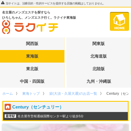
当サイトは、治療目的・性的サービスを提供する店舗の掲載はしておりません。
名古屋のメンズエステを探すなら
ひろしちゃん、メンズエステ行く。ラクイチ東海版
関西版
関東版
東海版
北海道版
東北版
北陸版
中国・四国版
九州・沖縄版
ホーム
東海トップ
栄(大須・久屋大通)のお店一覧
Century（セ
Century（センチュリー）
最寄駅
名古屋市営桜通線国際センター駅より徒歩5分