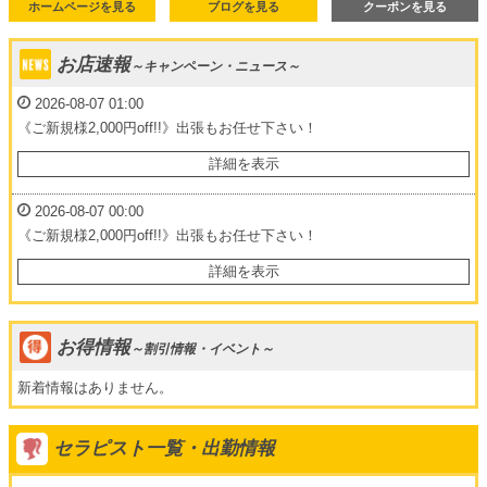
ホームページを見る
ブログを見る
クーポンを見る
お店速報
～キャンペーン・ニュース～
2026-08-07 01:00
《ご新規様2,000円off!!》出張もお任せ下さい！
ご新規様限定!!
詳細を表示
初回90分以上のコースご利用時、
2,000円OFFにて
2026-08-07 00:00
ご案内させていただきます‼︎
《ご新規様2,000円off!!》出張もお任せ下さい！
ご新規様限定!!
リピーター様割!!
詳細を表示
初回90分以上のコースご利用時、
当店３回目のご利用で指名料orオプションお好きな方無料!!
2,000円OFFにて
その後も繰り返し3回ご利用毎に同一の特典を受けれます。
ご案内させていただきます‼︎
※2020年2月以降のご利用対象です。
お得情報
～割引情報・イベント～
リピーター様割!!
新着情報はありません。
新人デビュー割!!
当店３回目のご利用で指名料orオプションお好きな方無料!!
新人デビュー日より2日間限定で、90分コース、指名料・鼠蹊部集中オ
その後も繰り返し3回ご利用毎に同一の特典を受けれます。
プション込みで通常18,000円のところ、
セラピスト一覧・出勤情報
※2020年2月以降のご利用対象です。
18,000円→13,000円にてご案内させていただきます!!
※施術後にお電話によるアンケートにご協力お願いします。